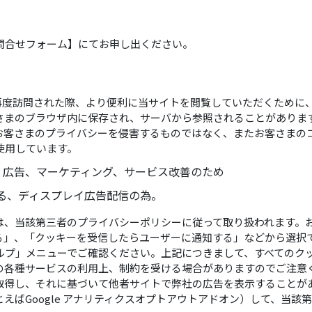
問合せフォーム】にてお申し出ください。
トに再度訪問された際、より便利に当サイトを閲覧していただくため
さまのブラウザ内に保存され、サーバから参照されることがありま
お客さまのプライバシーを侵害するものではなく、またお客さまの
使用しています。
、広告、マーケティング、サービス改善のため
よる、ディスプレイ広告配信の為。
は、当該第三者のプライバシーポリシーに従って取り扱われます。
る」、「クッキーを受信したらユーザーに通知する」などから選択
ルプ」メニューでご確認ください。上記につきまして、すべてのク
各種サービスの利用上、制約を受ける場合がありますのでご注意くだ
取得し、それに基づいて他者サイトで弊社の広告を表示することが
えばGoogle アナリティクスオプトアウトアドオン）して、当